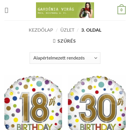
Skip
0
to
content
KEZDŐLAP
/
ÜZLET
/
3. OLDAL
SZŰRÉS