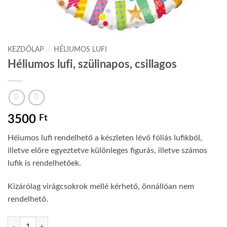
KEZDŐLAP
/
HÉLIUMOS LUFI
Héliumos lufi, szülinapos, csillagos
3500
Ft
Héiumos lufi rendelhető a készleten lévő fóliás lufikból,
illetve előre egyeztetve különleges figurás, illetve számos
lufik is rendelhetőek.
Kizárólag virágcsokrok mellé kérhető, önnállóan nem
rendelhető.
Héliumos lufi, szülinapos, csillagos mennyiség