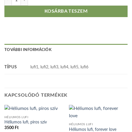
KOSÁRBA TESZEM
TOVÁBBI INFORMÁCIÓK
TÍPUS
lufi1, lufi2, lufi3, lufi4, lufi5, lufi6
KAPCSOLÓDÓ TERMÉKEK
HÉLIUMOS LUFI
Héliumos lufi, piros szív
HÉLIUMOS LUFI
3500
Ft
Héliumos lufi, forever love