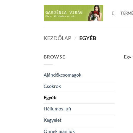
Skip
to
TERM
content
KEZDŐLAP
/
EGYÉB
BROWSE
Egy 
Ajándékcsomagok
Csokrok
Egyéb
Héliumos lufi
Kegyelet
Önnek ajánljuk