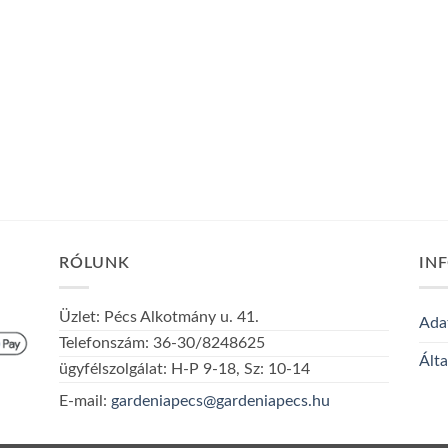
RÓLUNK
IN
Üzlet: Pécs Alkotmány u. 41.
Adat
Telefonszám: 36-30/8248625
Álta
ügyfélszolgálat: H-P 9-18, Sz: 10-14
E-mail:
gardeniapecs@gardeniapecs.hu