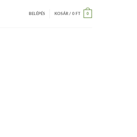
0
BELÉPÉS
KOSÁR /
0
FT