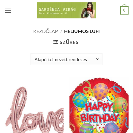
Skip
0
to
content
KEZDŐLAP
/
HÉLIUMOS LUFI
SZŰRÉS