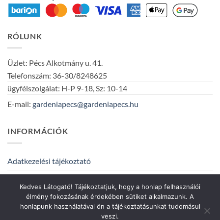
RÓLUNK
Üzlet: Pécs Alkotmány u. 41.
Telefonszám: 36-30/8248625
ügyfélszolgálat: H-P 9-18, Sz: 10-14
E-mail:
gardeniapecs@gardeniapecs.hu
INFORMÁCIÓK
Adatkezelési tájékoztató
Általános szerződési feltételek
Kedves Látogató! Tájékoztatjuk, hogy a honlap felhasználói
élmény fokozásának érdekében sütiket alkalmazunk. A
honlapunk használatával ön a tájékoztatásunkat tudomásul
veszi.