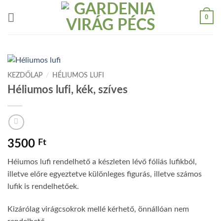
Skip
0
to
content
KEZDŐLAP
/
HÉLIUMOS LUFI
Héliumos lufi, kék, szíves
3500
Ft
Héiumos lufi rendelhető a készleten lévő fóliás lufikból,
illetve előre egyeztetve különleges figurás, illetve számos
lufik is rendelhetőek.
Kizárólag virágcsokrok mellé kérhető, önnállóan nem