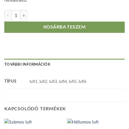
rendelhető.
Héliumos lufi, kék, szíves mennyiség
KOSÁRBA TESZEM
TOVÁBBI INFORMÁCIÓK
TÍPUS
lufi1, lufi2, lufi3, lufi4, lufi5, lufi6
KAPCSOLÓDÓ TERMÉKEK