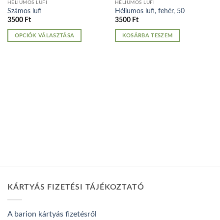
HÉLIUMOS LUFI
HÉLIUMOS LUFI
Számos lufi
Héliumos lufi, fehér, 50
3500
Ft
3500
Ft
OPCIÓK VÁLASZTÁSA
KOSÁRBA TESZEM
Ennek
a
terméknek
több
variációja
van.
A
változatok
a
termékoldalon
választhatók
ki
KÁRTYÁS FIZETÉSI TÁJÉKOZTATÓ
A barion kártyás fizetésről