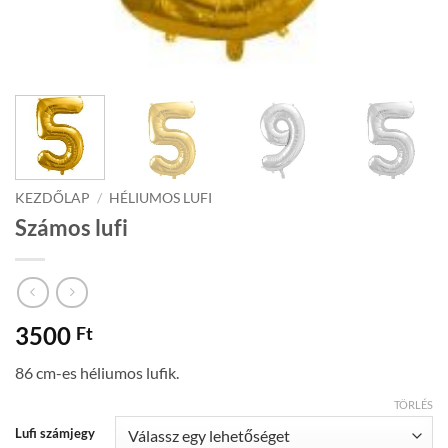
KEZDŐLAP
/
HÉLIUMOS LUFI
Számos lufi
3500
Ft
86 cm-es héliumos lufik.
TÖRLÉS
Lufi számjegy