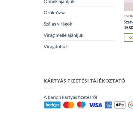
Önnek ajánljuk
Örökrózsa
CSO
Szaty
Szálas virágok
155
Virág mellé ajánljuk
K
Virágdoboz
KÁRTYÁS FIZETÉSI TÁJÉKOZTATÓ
A barion kártyás fizetésről