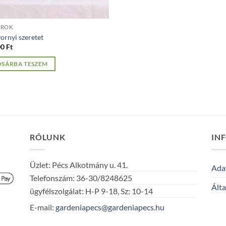
KROK
ornyi szeretet
00
Ft
OSÁRBA TESZEM
RÓLUNK
IN
Üzlet: Pécs Alkotmány u. 41.
Adat
Telefonszám: 36-30/8248625
Álta
ügyfélszolgálat: H-P 9-18, Sz: 10-14
E-mail:
gardeniapecs@gardeniapecs.hu