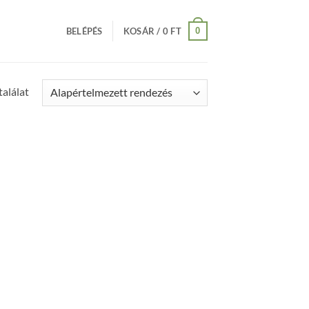
0
BELÉPÉS
KOSÁR /
0
FT
alálat