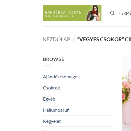
Skip
to
TERM
content
KEZDŐLAP
/
“VEGYES CSOKOR” C
BROWSE
Ajándékcsomagok
Csokrok
Egyéb
Héliumos lufi
Kegyelet