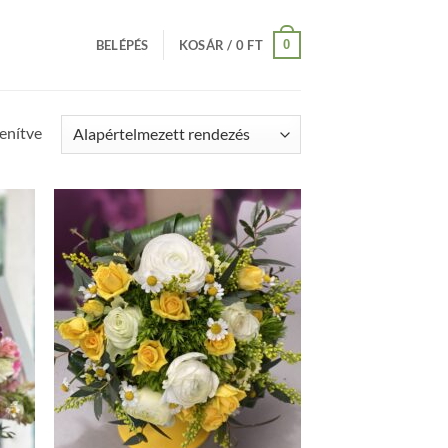
0
BELÉPÉS
KOSÁR /
0
FT
lenítve