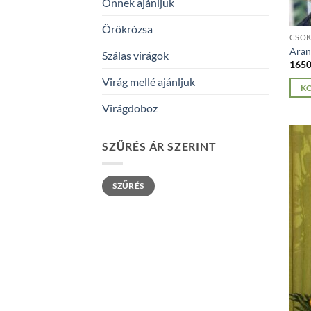
Önnek ajánljuk
Örökrózsa
CSO
Aran
Szálas virágok
165
Virág mellé ajánljuk
K
Virágdoboz
SZŰRÉS ÁR SZERINT
Min
Max
SZŰRÉS
ár
ár