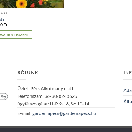
KROK
gtál
00
Ft
OSÁRBA TESZEM
RÓLUNK
IN
Üzlet: Pécs Alkotmány u. 41.
Adat
Telefonszám: 36-30/8248625
Álta
ügyfélszolgálat: H-P 9-18, Sz: 10-14
E-mail:
gardeniapecs@gardeniapecs.hu