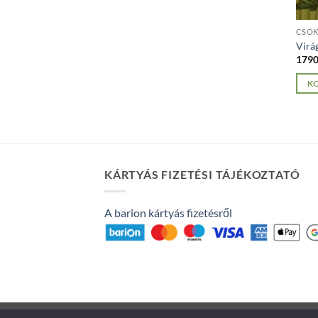
CSO
Virá
179
K
KÁRTYÁS FIZETÉSI TÁJÉKOZTATÓ
A barion kártyás fizetésről
Copyright 2026 ©
Flatsome Theme