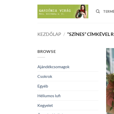
Skip
to
TERM
content
KEZDŐLAP
/
“SZÍNES” CÍMKÉVEL
BROWSE
Ajándékcsomagok
Csokrok
Egyéb
Héliumos lufi
Kegyelet