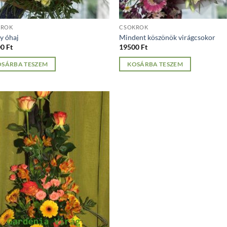
KROK
CSOKROK
y óhaj
Mindent köszönök virágcsokor
00
Ft
19500
Ft
OSÁRBA TESZEM
KOSÁRBA TESZEM