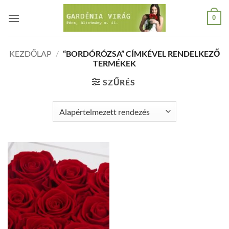
Skip
0
to
content
KEZDŐLAP
/
“BORDÓRÓZSA” CÍMKÉVEL RENDELKEZŐ
TERMÉKEK
SZŰRÉS