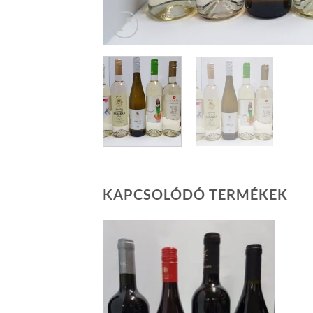
KAPCSOLÓDÓ TERMÉKEK
JUK
ok(száraz)
M