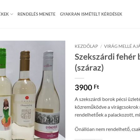
ÉKEK
RENDELÉS MENETE
GYAKRAN ISMÉTELT KÉRDÉSEK
KEZDŐLAP
/
VIRÁG MELLÉ AJ
Szekszárdi fehér
(száraz)
3900
Ft
A szekszárdi borok pécsi üzlet
közreműködve a virágcsokrok 
rendelhetőek a palackozott, m
Önállóan nem rendelhető, csak 