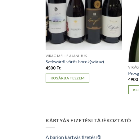
VIRÁG MELLÉ AJÁNLJUK
Szekszárdi vörös borok(száraz)
4500
Ft
VIRÁG
Pezs
KOSÁRBA TESZEM
490
KO
KÁRTYÁS FIZETÉSI TÁJÉKOZTATÓ
A barion kártyás fizetésről