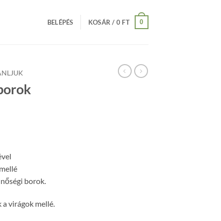
0
BELÉPÉS
KOSÁR /
0
FT
ÁNLJUK
 borok
ével
mellé
inőségi borok.
a virágok mellé.