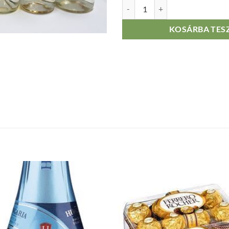
Szekszárdi fehér borok (száraz) 
KOSÁRBA TES