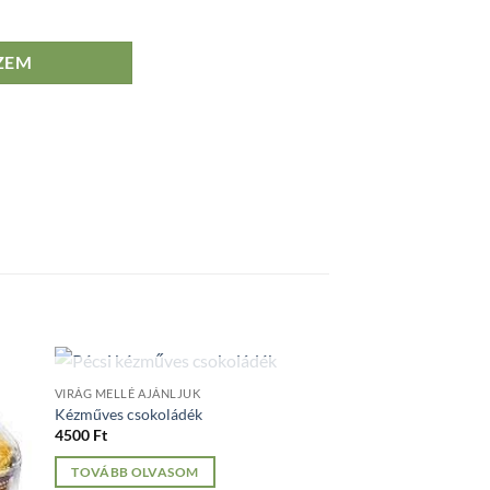
mennyiség
ZEM
ELFOGYOTT
VIRÁG MELLÉ AJÁNLJUK
Kézműves csokoládék
4500
Ft
TOVÁBB OLVASOM