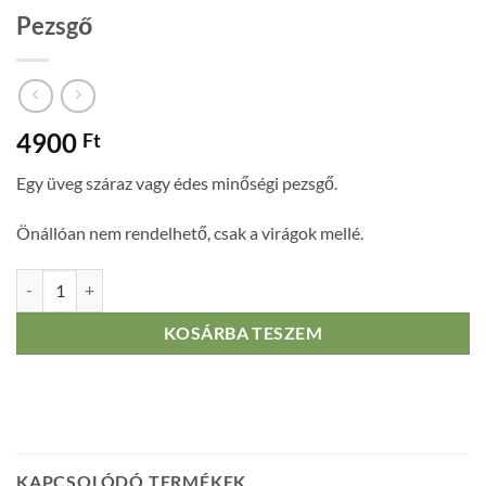
Pezsgő
4900
Ft
Egy üveg száraz vagy édes minőségi pezsgő.
Önállóan nem rendelhető, csak a virágok mellé.
Pezsgő mennyiség
KOSÁRBA TESZEM
KAPCSOLÓDÓ TERMÉKEK