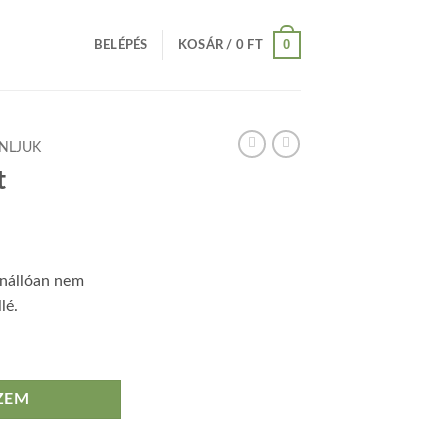
0
BELÉPÉS
KOSÁR /
0
FT
ÁNLJUK
t
Önállóan nem
lé.
ZEM