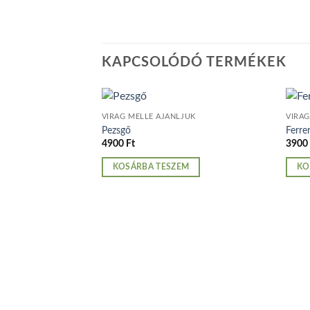
KAPCSOLÓDÓ TERMÉKEK
VIRÁG MELLÉ AJÁNLJUK
VIRÁG
Pezsgő
Ferre
4900
Ft
390
KOSÁRBA TESZEM
KO