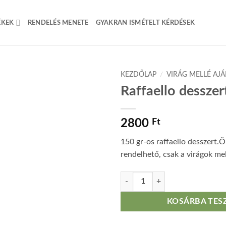
ÉKEK
RENDELÉS MENETE
GYAKRAN ISMÉTELT KÉRDÉSEK
KEZDŐLAP
/
VIRÁG MELLÉ AJ
Raffaello desszer
2800
Ft
150 gr-os raffaello desszert.
rendelhető, csak a virágok mel
Raffaello desszert mennyiség
KOSÁRBA TES