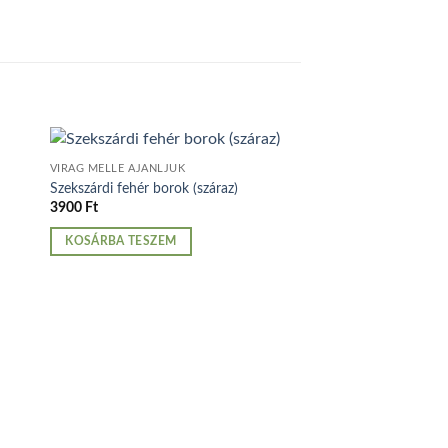
VIRÁG MELLÉ AJÁNLJUK
Szekszárdi fehér borok (száraz)
3900
Ft
KOSÁRBA TESZEM
VIRÁG MELLÉ AJÁNLJU