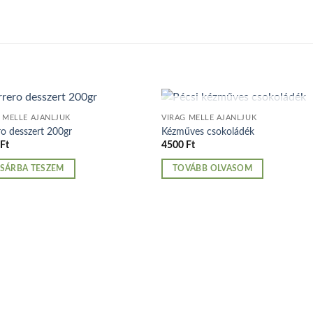
ELFOGYOTT
 MELLÉ AJÁNLJUK
VIRÁG MELLÉ AJÁNLJUK
ro desszert 200gr
Kézműves csokoládék
0
Ft
4500
Ft
SÁRBA TESZEM
TOVÁBB OLVASOM