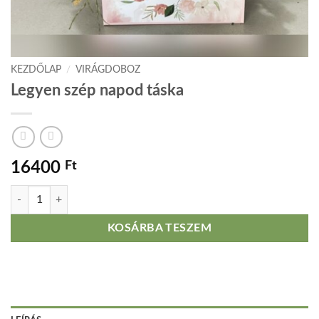
KEZDŐLAP
/
VIRÁGDOBOZ
Legyen szép napod táska
16400
Ft
Legyen szép napod táska mennyiség
KOSÁRBA TESZEM