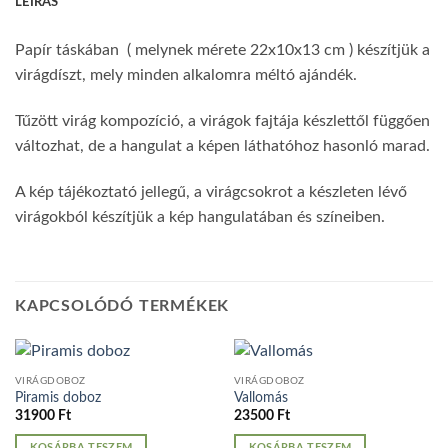
LEÍRÁS
Papír táskában ( melynek mérete 22x10x13 cm ) készítjük a
virágdíszt, mely minden alkalomra méltó ajándék.
Tűzött virág kompozíció, a virágok fajtája készlettől függően
változhat, de a hangulat a képen láthatóhoz hasonló marad.
A kép tájékoztató jellegű, a virágcsokrot a készleten lévő
virágokból készítjük a kép hangulatában és színeiben.
KAPCSOLÓDÓ TERMÉKEK
VIRÁGDOBOZ
VIRÁGDOBOZ
Piramis doboz
Vallomás
31900
Ft
23500
Ft
KOSÁRBA TESZEM
KOSÁRBA TESZEM