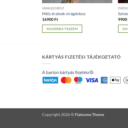
VIRÁGDOBOZ
ÖRÖK
Mély érzések virágdoboz
Színe
16900
Ft
990
M
KOSÁRBA TESZEM
KO
KÁRTYÁS FIZETÉSI TÁJÉKOZTATÓ
A barion kártyás fizetésről
Copyright 2026 ©
Flatsome Theme