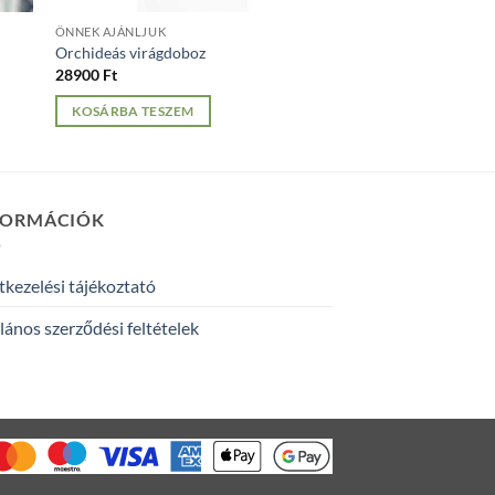
ÖNNEK AJÁNLJUK
Orchideás virágdoboz
28900
Ft
KOSÁRBA TESZEM
FORMÁCIÓK
kezelési tájékoztató
lános szerződési feltételek