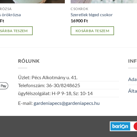
RÓZSA
CSOKROK
s örökrózsa
Szeretlek téged csokor
0
Ft
16900
Ft
SÁRBA TESZEM
KOSÁRBA TESZEM
RÓLUNK
IN
Üzlet: Pécs Alkotmány u. 41.
Adat
Telefonszám: 36-30/8248625
Álta
ügyfélszolgálat: H-P 9-18, Sz: 10-14
E-mail:
gardeniapecs@gardeniapecs.hu