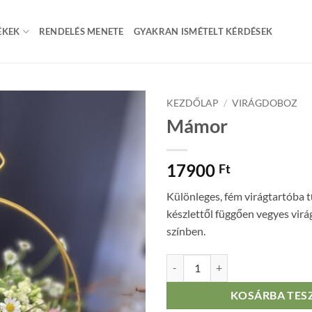
ÉKEK
RENDELÉS MENETE
GYAKRAN ISMÉTELT KÉRDÉSEK
KEZDŐLAP
/
VIRÁGDOBOZ
Mámor
17900
Ft
Különleges, fém virágtartóba t
készlettől függően vegyes virá
színben.
Mámor mennyiség
KOSÁRBA TES