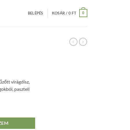
0
BELÉPÉS
KOSÁR /
0
FT
űzőtt virágdísz,
gokból, pasztell
ZEM