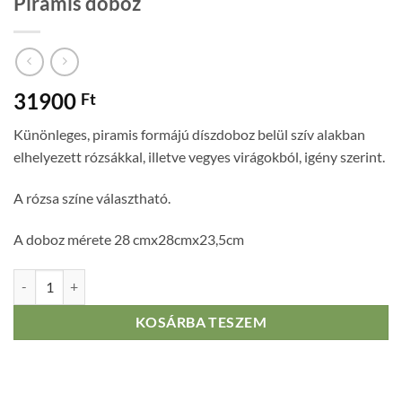
Piramis doboz
31900
Ft
Künönleges, piramis formájú díszdoboz belül szív alakban
elhelyezett rózsákkal, illetve vegyes virágokból, igény szerint.
A rózsa színe választható.
A doboz mérete 28 cmx28cmx23,5cm
Piramis doboz mennyiség
KOSÁRBA TESZEM