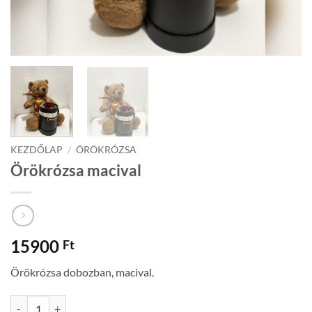
KEZDŐLAP
/
ÖRÖKRÓZSA
Örökrózsa macival
15900
Ft
Örökrózsa dobozban, macival.
Örökrózsa macival mennyiség