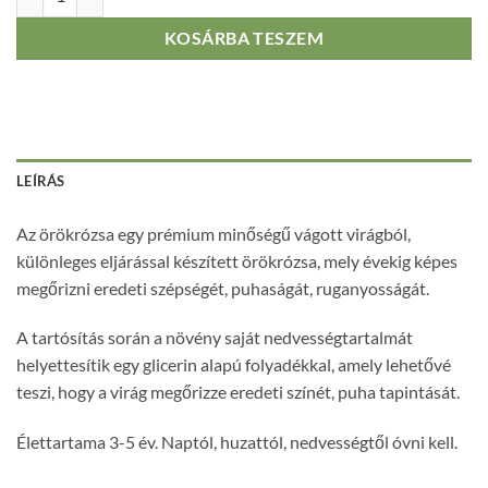
KOSÁRBA TESZEM
LEÍRÁS
Az örökrózsa egy prémium minőségű vágott virágból,
különleges eljárással készített örökrózsa, mely évekig képes
megőrizni eredeti szépségét, puhaságát, ruganyosságát.
A tartósítás során a növény saját nedvességtartalmát
helyettesítik egy glicerin alapú folyadékkal, amely lehetővé
teszi, hogy a virág megőrizze eredeti színét, puha tapintását.
Élettartama 3-5 év. Naptól, huzattól, nedvességtől óvni kell.