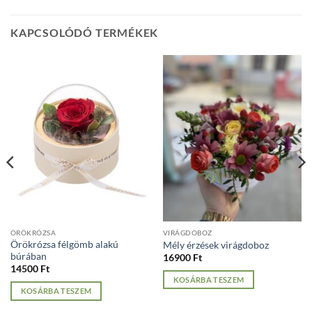
KAPCSOLÓDÓ TERMÉKEK
ÖRÖKRÓZSA
VIRÁGDOBOZ
Örökrózsa félgömb alakú
Mély érzések virágdoboz
búrában
16900
Ft
14500
Ft
KOSÁRBA TESZEM
KOSÁRBA TESZEM