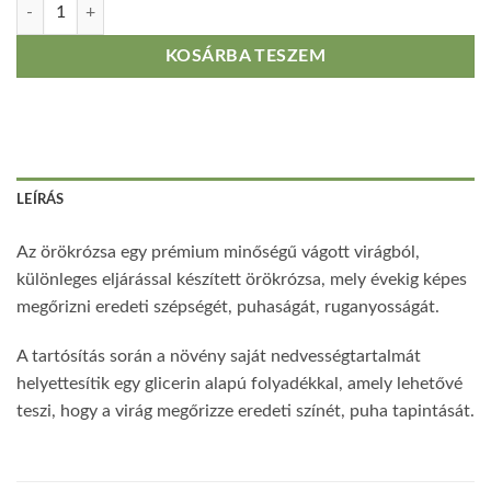
Örökrózsa dobozban(3 fej) mennyiség
KOSÁRBA TESZEM
LEÍRÁS
Az örökrózsa egy prémium minőségű vágott virágból,
különleges eljárással készített örökrózsa, mely évekig képes
megőrizni eredeti szépségét, puhaságát, ruganyosságát.
A tartósítás során a növény saját nedvességtartalmát
helyettesítik egy glicerin alapú folyadékkal, amely lehetővé
teszi, hogy a virág megőrizze eredeti színét, puha tapintását.