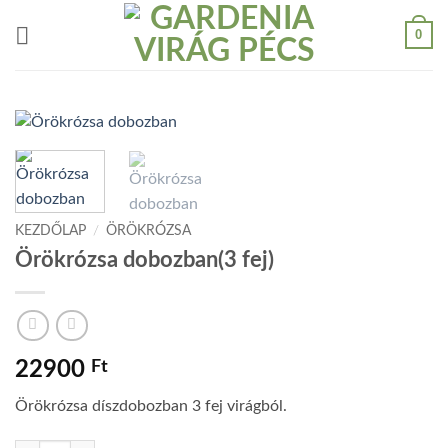
Skip
0
to
content
KEZDŐLAP
/
ÖRÖKRÓZSA
Örökrózsa dobozban(3 fej)
22900
Ft
Örökrózsa díszdobozban 3 fej virágból.