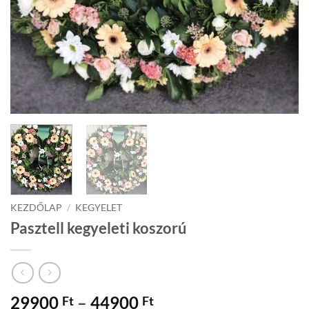
KEZDŐLAP
/
KEGYELET
Pasztell kegyeleti koszorú
Ártartomány:
29900
–
44900
Ft
Ft