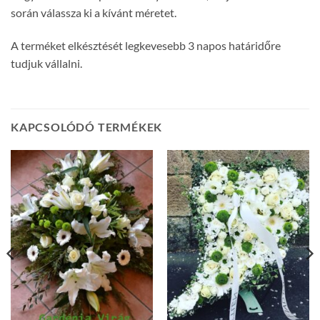
során válassza ki a kívánt méretet.
A terméket elkésztését legkevesebb 3 napos határidőre
tudjuk vállalni.
KAPCSOLÓDÓ TERMÉKEK
: