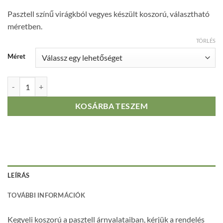
29900 Ft
Pasztell színű virágkból vegyes készült koszorú, választható
-
méretben.
44900 Ft
TÖRLÉS
Méret
Pasztell kegyeleti koszorú mennyiség
KOSÁRBA TESZEM
LEÍRÁS
TOVÁBBI INFORMÁCIÓK
Kegyeli koszorú a pasztell árnyalataiban, kérjük a rendelés