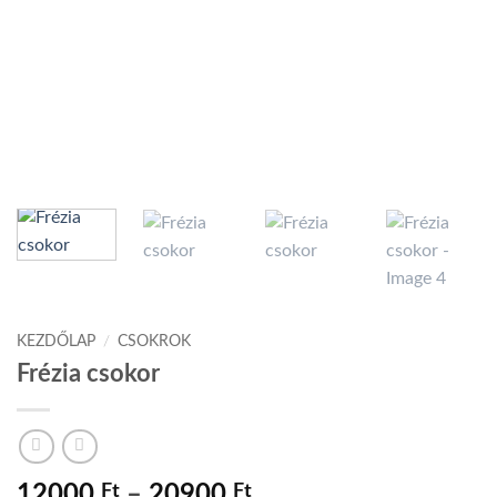
KEZDŐLAP
/
CSOKROK
Frézia csokor
Ártartomány:
12000
Ft
–
20900
Ft