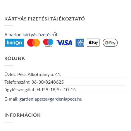
a
terméknek
több
KÁRTYÁS FIZETÉSI TÁJÉKOZTATÓ
variációja
van.
A
A barion kártyás fizetésről
változatok
a
termékoldalon
RÓLUNK
választhatók
ki
Üzlet: Pécs Alkotmány u. 41.
Telefonszám: 36-30/8248625
ügyfélszolgálat: H-P 9-18, Sz: 10-14
E-mail:
gardeniapecs@gardeniapecs.hu
INFORMÁCIÓK