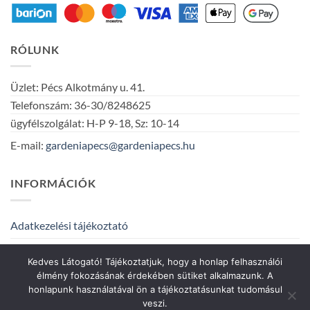
RÓLUNK
Üzlet: Pécs Alkotmány u. 41.
Telefonszám: 36-30/8248625
ügyfélszolgálat: H-P 9-18, Sz: 10-14
E-mail:
gardeniapecs@gardeniapecs.hu
INFORMÁCIÓK
Adatkezelési tájékoztató
Általános szerződési feltételek
Kedves Látogató! Tájékoztatjuk, hogy a honlap felhasználói
élmény fokozásának érdekében sütiket alkalmazunk. A
honlapunk használatával ön a tájékoztatásunkat tudomásul
veszi.